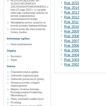
ROZPORZĄDZENIE NR
Rok 2015
11/2023 WOJEWODY
ZACHODNIOPOMORSKIEGO z
Rok 2014
dnia 15 maja 2023 r. w sprawie
Rok 2013
odstrzału sanitarnego dzików na
terenie województwa
Rok 2012
zachodniopomorskiego
Rok 2011
Nieodpłatna pomoc prawna na
terenie powiatu białogardzkiego.
Rok 2010
Ostrzeżenia dla mieszkańców
Rok 2009
Gminy Karlino.
Rok 2008
Informacje ogólne
Rok 2007
Dane podstawowe
Rok 2006
Rok 2005
Organy
Rok 2004
Burmistrz
Rok 2003
Rada
Rok 2002
Gmina
Charakterystyka ogólna
Jednostki organizacyjne
Jednostki pomocnicze gminy.
Stowarzyszenia i związki
międzygminne
Miejsko Gminna Komisja
Rozwiązywania Problemów
Alkoholowych
Plany zamówień publicznych
Przetargi