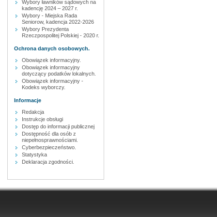
Wybory ławników sądowych na
kadencję 2024 – 2027 r.
Wybory - Miejska Rada
Seniorow, kadencja 2022-2026
Wybory Prezydenta
Rzeczpospolitej Polskiej - 2020 r.
Ochrona danych osobowych.
Obowiązek informacyjny.
Obowiązek informacyjny
dotyczący podatków lokalnych.
Obowiązek informacyjny -
Kodeks wyborczy.
Informacje
Redakcja
Instrukcje obsługi
Dostęp do informacji publicznej
Dostępność dla osób z
niepełnosprawnościami.
Cyberbezpieczeństwo.
Statystyka
Deklaracja zgodności.