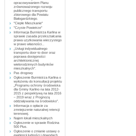
opracowywaniem Planu
zrównoważonego rozwoju
publicznego transportu
zbiorowego dla Powiatu
Białogardzkiego.
"Ciepłe Mieszkanie"
"Czyste Powietrze"
Informacja Burmistrza Karlina w
sprawie zasada przekształcania
prawa uzytkowania wieczystego
w prawo własności...
„Usługi indywidualnego
transportu door-to door oraz
poprawa dostępności
architektonicznej
wielorodzinnych budynków
mieszkalnych”.
Pas drogowy
Ogłoszenie Burmistrza Karlina o
wyłożeniu do konsultacji projektu
„Programu ochrony środowiska
dla Gminy Karlino na lata 2012-
2015 z pespektywą na lata 2016
– 2019 wraz z Prognozą
oddziaływania na środowisko”.
Informacja o opłacie za
zmniejszenie naturalnej retencji
terenowej.
Najem lokali mieszkalnych
Ogłoszenie w sprawie Rodzina
500 Plus.
Ogłoszenie o zmianie ustawy o
ewidencji ludności i dowodach