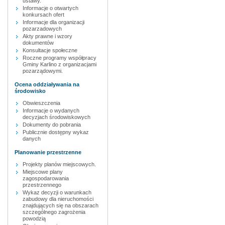
ustawy.
Informacje o otwartych
konkursach ofert
Informacje dla organizacji
pozarzadowych
Akty prawne i wzory
dokumentów
Konsultacje społeczne
Roczne programy współpracy
Gminy Karlino z organizacjami
pozarządowymi.
Ocena oddziaływania na
środowisko
Obwieszczenia
Informacje o wydanych
decyzjach środowiskowych
Dokumenty do pobrania
Publicznie dostępny wykaz
danych
Planowanie przestrzenne
Projekty planów miejscowych.
Miejscowe plany
zagospodarowania
przestrzennego
Wykaz decyzji o warunkach
zabudowy dla nieruchomości
znajdujących się na obszarach
szczególnego zagrożenia
powodzią