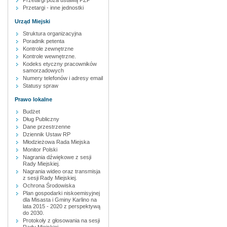
Przetargi poza ustawą PZP
Przetargi - inne jednostki
Urząd Miejski
Struktura organizacyjna
Poradnik petenta
Kontrole zewnętrzne
Kontrole wewnętrzne.
Kodeks etyczny pracowników
samorzadowych
Numery telefonów i adresy email
Statusy spraw
Prawo lokalne
Budżet
Dług Publiczny
Dane przestrzenne
Dziennik Ustaw RP
Młodzieżowa Rada Miejska
Monitor Polski
Nagrania dźwiękowe z sesji
Rady Miejskiej.
Nagrania wideo oraz transmisja
z sesji Rady Miejskiej.
Ochrona Środowiska
Plan gospodarki niskoemisyjnej
dla Misasta i Gminy Karlino na
lata 2015 - 2020 z perspektywą
do 2030.
Protokoły z głosowania na sesji