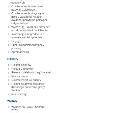
osobistych
Obwieszczenia o terminie
polowań zbiorowych.
Obwieszczenia dotyczące
miejsc wyłożenia książek
ewidencji pobytu na polowaniu
indywidualnym.
Wykaz ulg, umorzeń i odroczeń
w zakresie podatków lub opłat
Informacja o nagrodach za
wysokie wyniki sportowe.
Petycje
Punkt nieodpłatnej pomocy
prawnej.
Zgromadzenia
Rejestry
Rejestr żlobków
Rejestr zabytków
Rejestr działalności regulowanej
Rejestr umów
Rejestr Instytucji Kultury
Rejestr placówek wsparcia
dziennego na terenie gminy
Karlino.
Inne rejestry.
Wybory
Wybory do Sejmu i Senatu RP -
2023r.