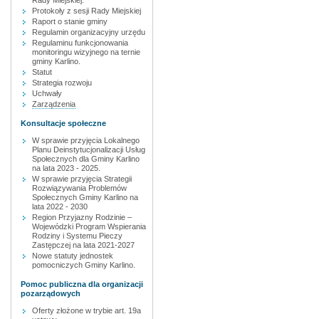
Rady Miejskiej.
Protokoły z sesji Rady Miejskiej
Raport o stanie gminy
Regulamin organizacyjny urzędu
Regulaminu funkcjonowania
monitoringu wizyjnego na ternie
gminy Karlino.
Statut
Strategia rozwoju
Uchwały
Zarządzenia
Konsultacje społeczne
W sprawie przyjęcia Lokalnego
Planu Deinstytucjonalizacji Usług
Społecznych dla Gminy Karlino
na lata 2023 - 2025.
W sprawie przyjęcia Strategii
Rozwiązywania Problemów
Społecznych Gminy Karlino na
lata 2022 - 2030
Region Przyjazny Rodzinie –
Wojewódzki Program Wspierania
Rodziny i Systemu Pieczy
Zastępczej na lata 2021-2027
Nowe statuty jednostek
pomocniczych Gminy Karlino.
Pomoc publiczna dla organizacji
pozarządowych
Oferty złożone w trybie art. 19a