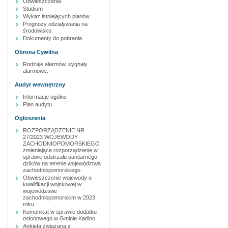
Obwieszczenia
Studium
Wykaz istniejących planów
Prognozy odziaływania na
środowisko
Dokumenty do pobrania
Obrona Cywilna
Rodzaje alarmów, sygnały
alarmowe.
Audyt wewnętrzny
Informacje ogólne
Plan audytu.
Ogłoszenia
ROZPORZĄDZENIE NR
27/2023 WOJEWODY
ZACHODNIOPOMORSKIEGO
zmieniające rozporządzenie w
sprawie odstrzału sanitarnego
dzików na terenie województwa
zachodniopomorskiego
Obwieszczenie wojewody o
kwalifikacji wojskowej w
województwie
zachodniopomorskim w 2023
roku.
Komunikat w sprawie dodatku
osłonowego w Gminie Karlino.
Ankieta związana z