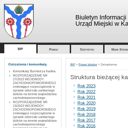
Biuletyn Informacji
Urząd Miejski w Kar
BIP
Pomoc
Statystyki
Mapa Stron
Ostrzeżenia i komunikaty.
BIP
>
Prawo lokalne
>
Zarządzenia
Komunikaty Burmistrza Karlina
ROZPORZĄDZENIE NR
Struktura bieżącej ka
27/2023 WOJEWODY
ZACHODNIOPOMORSKIEGO
Rok 2023
zmieniające rozporządzenie w
sprawie odstrzału sanitarnego
Rok 2022
dzików na terenie województwa
Rok 2021
zachodniopomorskiego
ROZPORZĄDZENIE NR
Rok 2020
13/2023 WOJEWODY
Rok 2019
ZACHODNIOPOMORSKIEGO
zmieniające rozporządzenie w
Rok 2018
sprawie odstrzału sanitarnego
Rok 2017
dzików na terenie województwa
zachodniopomorskiego
Rok 2016