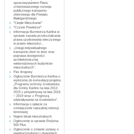
opracowywaniem Planu
zrównoważonego rozwoju
publicznego transportu
zbiorowego dla Powiatu
Białogardzkiego.
"Ciepłe Mieszkanie"
"Czyste Powietrze"
Informacja Burmistrza Karlina w
sprawie zasada przekształcania
prawa uzytkowania wieczystego
w prawo własności...
„Usługi indywidualnego
transportu door-to door oraz
poprawa dostępności
architektonicznej
wielorodzinnych budynków
mieszkalnych”.
Pas drogowy
Ogłoszenie Burmistrza Karlina o
wyłożeniu do konsultacji projektu
„Programu ochrony środowiska
dla Gminy Karlino na lata 2012-
2015 z pespektywą na lata 2016
– 2019 wraz z Prognozą
oddziaływania na środowisko”.
Informacja o opłacie za
zmniejszenie naturalnej retencji
terenowej.
Najem lokali mieszkalnych
Ogłoszenie w sprawie Rodzina
500 Plus.
Ogłoszenie o zmianie ustawy o
ewidencji ludności i dowodach