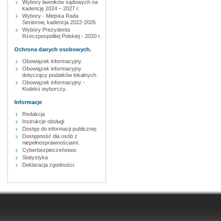
Wybory ławników sądowych na
kadencję 2024 – 2027 r.
Wybory - Miejska Rada
Seniorow, kadencja 2022-2026
Wybory Prezydenta
Rzeczpospolitej Polskiej - 2020 r.
Ochrona danych osobowych.
Obowiązek informacyjny.
Obowiązek informacyjny
dotyczący podatków lokalnych.
Obowiązek informacyjny -
Kodeks wyborczy.
Informacje
Redakcja
Instrukcje obsługi
Dostęp do informacji publicznej
Dostępność dla osób z
niepełnosprawnościami.
Cyberbezpieczeństwo.
Statystyka
Deklaracja zgodności.