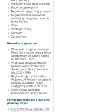
Rady Miejskiej.
Protokoły z sesji Rady Miejskiej
Raport o stanie gminy
Regulamin organizacyjny urzędu
Regulaminu funkcjonowania
monitoringu wizyjnego na ternie
gminy Karlino.
Statut
Strategia rozwoju
Uchwały
Zarządzenia
Konsultacje społeczne
W sprawie przyjęcia Lokalnego
Planu Deinstytucjonalizacji Usług
Społecznych dla Gminy Karlino
na lata 2023 - 2025.
W sprawie przyjęcia Strategii
Rozwiązywania Problemów
Społecznych Gminy Karlino na
lata 2022 - 2030
Region Przyjazny Rodzinie –
Wojewódzki Program Wspierania
Rodziny i Systemu Pieczy
Zastępczej na lata 2021-2027
Nowe statuty jednostek
pomocniczych Gminy Karlino.
Pomoc publiczna dla organizacji
pozarządowych
Oferty złożone w trybie art. 19a