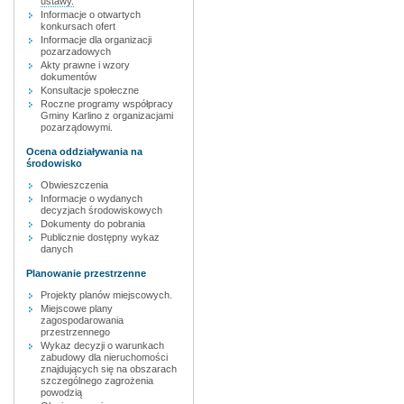
ustawy.
Informacje o otwartych
konkursach ofert
Informacje dla organizacji
pozarzadowych
Akty prawne i wzory
dokumentów
Konsultacje społeczne
Roczne programy współpracy
Gminy Karlino z organizacjami
pozarządowymi.
Ocena oddziaływania na
środowisko
Obwieszczenia
Informacje o wydanych
decyzjach środowiskowych
Dokumenty do pobrania
Publicznie dostępny wykaz
danych
Planowanie przestrzenne
Projekty planów miejscowych.
Miejscowe plany
zagospodarowania
przestrzennego
Wykaz decyzji o warunkach
zabudowy dla nieruchomości
znajdujących się na obszarach
szczególnego zagrożenia
powodzią