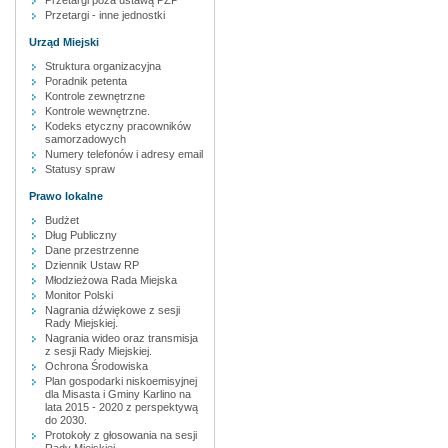
Przetargi poza ustawą PZP
Przetargi - inne jednostki
Urząd Miejski
Struktura organizacyjna
Poradnik petenta
Kontrole zewnętrzne
Kontrole wewnętrzne.
Kodeks etyczny pracowników
samorzadowych
Numery telefonów i adresy email
Statusy spraw
Prawo lokalne
Budżet
Dług Publiczny
Dane przestrzenne
Dziennik Ustaw RP
Młodzieżowa Rada Miejska
Monitor Polski
Nagrania dźwiękowe z sesji
Rady Miejskiej.
Nagrania wideo oraz transmisja
z sesji Rady Miejskiej.
Ochrona Środowiska
Plan gospodarki niskoemisyjnej
dla Misasta i Gminy Karlino na
lata 2015 - 2020 z perspektywą
do 2030.
Protokoły z głosowania na sesji