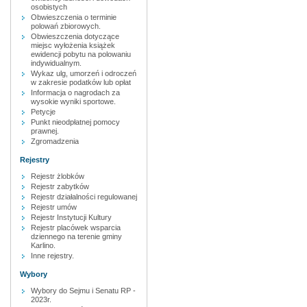
osobistych
Obwieszczenia o terminie
polowań zbiorowych.
Obwieszczenia dotyczące
miejsc wyłożenia książek
ewidencji pobytu na polowaniu
indywidualnym.
Wykaz ulg, umorzeń i odroczeń
w zakresie podatków lub opłat
Informacja o nagrodach za
wysokie wyniki sportowe.
Petycje
Punkt nieodpłatnej pomocy
prawnej.
Zgromadzenia
Rejestry
Rejestr żlobków
Rejestr zabytków
Rejestr działalności regulowanej
Rejestr umów
Rejestr Instytucji Kultury
Rejestr placówek wsparcia
dziennego na terenie gminy
Karlino.
Inne rejestry.
Wybory
Wybory do Sejmu i Senatu RP -
2023r.