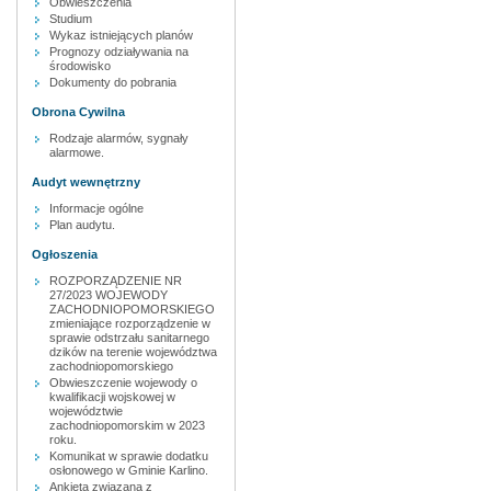
Obwieszczenia
Studium
Wykaz istniejących planów
Prognozy odziaływania na
środowisko
Dokumenty do pobrania
Obrona Cywilna
Rodzaje alarmów, sygnały
alarmowe.
Audyt wewnętrzny
Informacje ogólne
Plan audytu.
Ogłoszenia
ROZPORZĄDZENIE NR
27/2023 WOJEWODY
ZACHODNIOPOMORSKIEGO
zmieniające rozporządzenie w
sprawie odstrzału sanitarnego
dzików na terenie województwa
zachodniopomorskiego
Obwieszczenie wojewody o
kwalifikacji wojskowej w
województwie
zachodniopomorskim w 2023
roku.
Komunikat w sprawie dodatku
osłonowego w Gminie Karlino.
Ankieta związana z