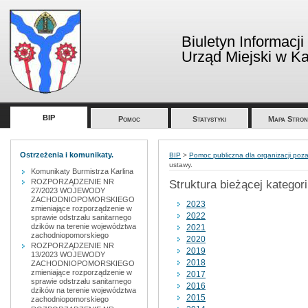
Biuletyn Informacji
Urząd Miejski w Kar
BIP
Pomoc
Statystyki
Mapa Stron
Ostrzeżenia i komunikaty.
BIP
>
Pomoc publiczna dla organizacji po
ustawy.
Komunikaty Burmistrza Karlina
ROZPORZĄDZENIE NR
Struktura bieżącej kategori
27/2023 WOJEWODY
ZACHODNIOPOMORSKIEGO
2023
zmieniające rozporządzenie w
2022
sprawie odstrzału sanitarnego
dzików na terenie województwa
2021
zachodniopomorskiego
2020
ROZPORZĄDZENIE NR
2019
13/2023 WOJEWODY
2018
ZACHODNIOPOMORSKIEGO
zmieniające rozporządzenie w
2017
sprawie odstrzału sanitarnego
2016
dzików na terenie województwa
2015
zachodniopomorskiego