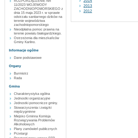
2014
ROZPORZĄDZENIE NR
11/2023 WOJEWODY
2013
ZACHODNIOPOMORSKIEGO z
2012
dnia 15 maja 2023 r. w sprawie
odstrzału sanitarnego dzików na
terenie województwa
zachodniopomorskiego
Nieodpłatna pomoc prawna na
terenie powiatu białogardzkiego.
Ostrzeżenia dla mieszkańców
Gminy Karlino.
Informacje ogólne
Dane podstawowe
Organy
Burmistrz
Rada
Gmina
Charakterystyka ogólna
Jednostki organizacyjne
Jednostki pomocnicze gminy.
Stowarzyszenia i związki
międzygminne
Miejsko Gminna Komisja
Rozwiązywania Problemów
Alkoholowych
Plany zamówień publicznych
Przetargi