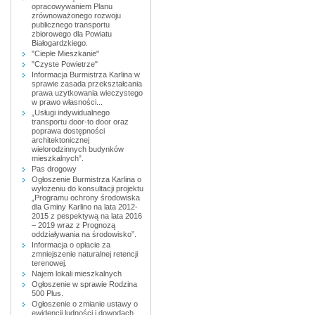
opracowywaniem Planu
zrównoważonego rozwoju
publicznego transportu
zbiorowego dla Powiatu
Białogardzkiego.
"Ciepłe Mieszkanie"
"Czyste Powietrze"
Informacja Burmistrza Karlina w
sprawie zasada przekształcania
prawa uzytkowania wieczystego
w prawo własności...
„Usługi indywidualnego
transportu door-to door oraz
poprawa dostępności
architektonicznej
wielorodzinnych budynków
mieszkalnych”.
Pas drogowy
Ogłoszenie Burmistrza Karlina o
wyłożeniu do konsultacji projektu
„Programu ochrony środowiska
dla Gminy Karlino na lata 2012-
2015 z pespektywą na lata 2016
– 2019 wraz z Prognozą
oddziaływania na środowisko”.
Informacja o opłacie za
zmniejszenie naturalnej retencji
terenowej.
Najem lokali mieszkalnych
Ogłoszenie w sprawie Rodzina
500 Plus.
Ogłoszenie o zmianie ustawy o
ewidencji ludności i dowodach