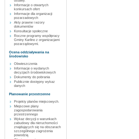
ustawy.
Informacje o otwartych
konkursach ofert
Informacje dla organizacji
pozarzadowych
Akty prawne i wzory
dokumentów
Konsultacje społeczne
Roczne programy współpracy
Gminy Karlino z organizacjami
pozarządowymi.
Ocena oddziaływania na
środowisko
Obwieszczenia
Informacje o wydanych
decyzjach środowiskowych
Dokumenty do pobrania
Publicznie dostępny wykaz
danych
Planowanie przestrzenne
Projekty planów miejscowych.
Miejscowe plany
zagospodarowania
przestrzennego
Wykaz decyzji o warunkach
zabudowy dla nieruchomości
znajdujących się na obszarach
szczególnego zagrożenia
powodzią