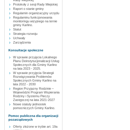
Rady Miejskiej.
Protokoły z sesji Rady Miejskiej
Raport o stanie gminy
Regulamin organizacyjny urzędu
Regulaminu funkcjonowania
monitoringu wizyjnego na ternie
gminy Karlino.
Statut
Strategia rozwoju
Uchwały
Zarządzenia
Konsultacje społeczne
W sprawie przyjęcia Lokalnego
Planu Deinstytucjonalizacji Usług
Społecznych dla Gminy Karlino
na lata 2023 - 2025.
W sprawie przyjęcia Strategii
Rozwiązywania Problemów
Społecznych Gminy Karlino na
lata 2022 - 2030
Region Przyjazny Rodzinie –
Wojewódzki Program Wspierania
Rodziny i Systemu Pieczy
Zastępczej na lata 2021-2027
Nowe statuty jednostek
pomocniczych Gminy Karlino.
Pomoc publiczna dla organizacji
pozarządowych
Oferty złożone w trybie art. 19a