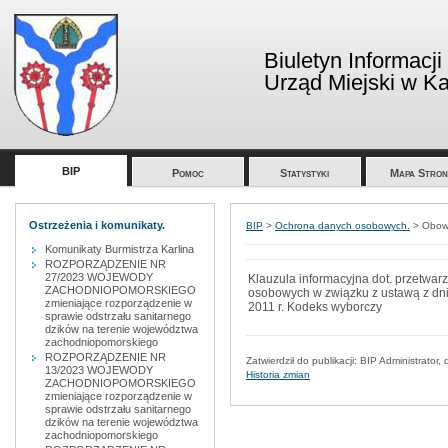
Biuletyn Informacji
Urząd Miejski w Kar
BIP
Pomoc
Statystyki
Mapa Stron
Ostrzeżenia i komunikaty.
BIP
>
Ochrona danych osobowych.
>
Obowi
Komunikaty Burmistrza Karlina
ROZPORZĄDZENIE NR
27/2023 WOJEWODY
Klauzula informacyjna dot. przetwar
ZACHODNIOPOMORSKIEGO
osobowych w związku z ustawą z dni
zmieniające rozporządzenie w
2011 r. Kodeks wyborczy
sprawie odstrzału sanitarnego
dzików na terenie województwa
zachodniopomorskiego
ROZPORZĄDZENIE NR
Zatwierdził do publikacji:
BIP Administrator
, 
13/2023 WOJEWODY
Historia zmian
ZACHODNIOPOMORSKIEGO
zmieniające rozporządzenie w
sprawie odstrzału sanitarnego
dzików na terenie województwa
zachodniopomorskiego