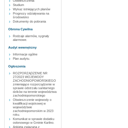
Obwieszczenia
Studium
Wykaz istniejących planów
Prognozy odziaływania na
środowisko
Dokumenty do pobrania
Obrona Cywilna
Rodzaje alarmów, sygnały
alarmowe.
Audyt wewnętrzny
Informacje ogólne
Plan audytu.
Ogłoszenia
ROZPORZĄDZENIE NR
27/2023 WOJEWODY
ZACHODNIOPOMORSKIEGO
zmieniające rozporządzenie w
sprawie odstrzału sanitarnego
dzików na terenie województwa
zachodniopomorskiego
Obwieszczenie wojewody o
kwalifikacji wojskowej w
województwie
zachodniopomorskim w 2023
roku.
Komunikat w sprawie dodatku
osłonowego w Gminie Karlino.
Ankieta związana z