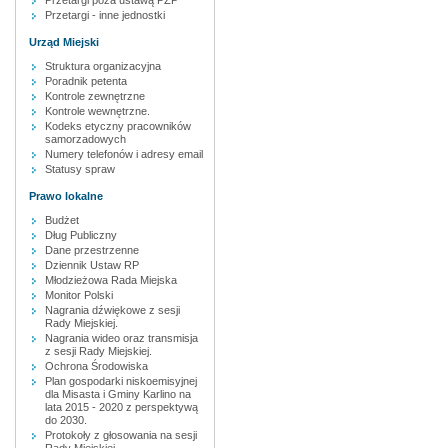
Przetargi poza ustawą PZP
Przetargi - inne jednostki
Urząd Miejski
Struktura organizacyjna
Poradnik petenta
Kontrole zewnętrzne
Kontrole wewnętrzne.
Kodeks etyczny pracowników
samorzadowych
Numery telefonów i adresy email
Statusy spraw
Prawo lokalne
Budżet
Dług Publiczny
Dane przestrzenne
Dziennik Ustaw RP
Młodzieżowa Rada Miejska
Monitor Polski
Nagrania dźwiękowe z sesji
Rady Miejskiej.
Nagrania wideo oraz transmisja
z sesji Rady Miejskiej.
Ochrona Środowiska
Plan gospodarki niskoemisyjnej
dla Misasta i Gminy Karlino na
lata 2015 - 2020 z perspektywą
do 2030.
Protokoły z głosowania na sesji