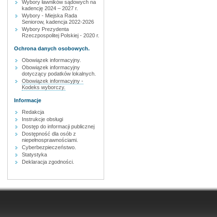
Wybory ławników sądowych na
kadencję 2024 – 2027 r.
Wybory - Miejska Rada
Seniorow, kadencja 2022-2026
Wybory Prezydenta
Rzeczpospolitej Polskiej - 2020 r.
Ochrona danych osobowych.
Obowiązek informacyjny.
Obowiązek informacyjny
dotyczący podatków lokalnych.
Obowiązek informacyjny -
Kodeks wyborczy.
Informacje
Redakcja
Instrukcje obsługi
Dostęp do informacji publicznej
Dostępność dla osób z
niepełnosprawnościami.
Cyberbezpieczeństwo.
Statystyka
Deklaracja zgodności.