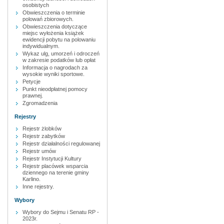
osobistych
Obwieszczenia o terminie
polowań zbiorowych.
Obwieszczenia dotyczące
miejsc wyłożenia książek
ewidencji pobytu na polowaniu
indywidualnym.
Wykaz ulg, umorzeń i odroczeń
w zakresie podatków lub opłat
Informacja o nagrodach za
wysokie wyniki sportowe.
Petycje
Punkt nieodpłatnej pomocy
prawnej.
Zgromadzenia
Rejestry
Rejestr żlobków
Rejestr zabytków
Rejestr działalności regulowanej
Rejestr umów
Rejestr Instytucji Kultury
Rejestr placówek wsparcia
dziennego na terenie gminy
Karlino.
Inne rejestry.
Wybory
Wybory do Sejmu i Senatu RP -
2023r.