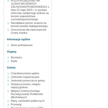
ROZPORZĄDZENIE NR
11/2023 WOJEWODY
ZACHODNIOPOMORSKIEGO z
dnia 15 maja 2023 r. w sprawie
odstrzału sanitarnego dzików na
terenie województwa
zachodniopomorskiego
Nieodpłatna pomoc prawna na
terenie powiatu białogardzkiego.
Ostrzeżenia dla mieszkańców
Gminy Karlino.
Informacje ogólne
Dane podstawowe
Organy
Burmistrz
Rada
Gmina
Charakterystyka ogólna
Jednostki organizacyjne
Jednostki pomocnicze gminy.
Stowarzyszenia i związki
międzygminne
Miejsko Gminna Komisja
Rozwiązywania Problemów
Alkoholowych
Plany zamówień publicznych
Przetargi