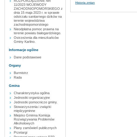
ROZPORZĄDZENIE NR
Historia zmian
11/2023 WOJEWODY
ZACHODNIOPOMORSKIEGO z
dnia 15 maja 2023 r. w sprawie
odstrzału sanitarnego dzików na
terenie województwa
zachodniopomorskiego
Nieodpłatna pomoc prawna na
terenie powiatu białogardzkiego.
Ostrzeżenia dla mieszkańców
Gminy Karlino.
Informacje ogólne
Dane podstawowe
Organy
Burmistrz
Rada
Gmina
Charakterystyka ogólna
Jednostki organizacyjne
Jednostki pomocnicze gminy.
Stowarzyszenia i związki
międzygminne
Miejsko Gminna Komisja
Rozwiązywania Problemów
Alkoholowych
Plany zamówień publicznych
Przetargi