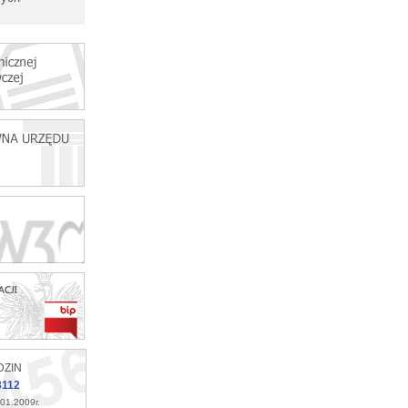
DZIN
8112
01.2009r.