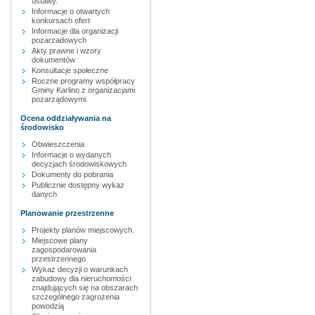
ustawy.
Informacje o otwartych
konkursach ofert
Informacje dla organizacji
pozarzadowych
Akty prawne i wzory
dokumentów
Konsultacje społeczne
Roczne programy współpracy
Gminy Karlino z organizacjami
pozarządowymi.
Ocena oddziaływania na
środowisko
Obwieszczenia
Informacje o wydanych
decyzjach środowiskowych
Dokumenty do pobrania
Publicznie dostępny wykaz
danych
Planowanie przestrzenne
Projekty planów miejscowych.
Miejscowe plany
zagospodarowania
przestrzennego
Wykaz decyzji o warunkach
zabudowy dla nieruchomości
znajdujących się na obszarach
szczególnego zagrożenia
powodzią