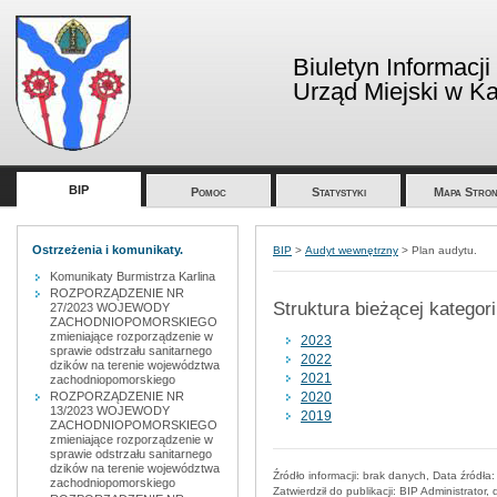
Biuletyn Informacji
Urząd Miejski w Kar
BIP
Pomoc
Statystyki
Mapa Stron
Ostrzeżenia i komunikaty.
BIP
>
Audyt wewnętrzny
>
Plan audytu.
Komunikaty Burmistrza Karlina
ROZPORZĄDZENIE NR
Struktura bieżącej kategori
27/2023 WOJEWODY
ZACHODNIOPOMORSKIEGO
zmieniające rozporządzenie w
2023
sprawie odstrzału sanitarnego
2022
dzików na terenie województwa
2021
zachodniopomorskiego
2020
ROZPORZĄDZENIE NR
13/2023 WOJEWODY
2019
ZACHODNIOPOMORSKIEGO
zmieniające rozporządzenie w
sprawie odstrzału sanitarnego
dzików na terenie województwa
Źródło informacji:
brak danych
, Data źródła
zachodniopomorskiego
Zatwierdził do publikacji:
BIP Administrator
, 