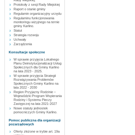
Rady Miejskiej.
Protokoły z sesji Rady Miejskiej
Raport o stanie gminy
Regulamin organizacyjny urzędu
Regulaminu funkcjonowania
monitoringu wizyjnego na ternie
gminy Karlino.
Statut
Strategia rozwoju
Uchwały
Zarządzenia
Konsultacje społeczne
W sprawie przyjęcia Lokalnego
Planu Deinstytucjonalizacji Usług
Społecznych dla Gminy Karlino
na lata 2023 - 2025.
W sprawie przyjęcia Strategii
Rozwiązywania Problemów
Społecznych Gminy Karlino na
lata 2022 - 2030
Region Przyjazny Rodzinie –
Wojewódzki Program Wspierania
Rodziny i Systemu Pieczy
Zastępczej na lata 2021-2027
Nowe statuty jednostek
pomocniczych Gminy Karlino.
Pomoc publiczna dla organizacji
pozarządowych
Oferty złożone w trybie art. 19a