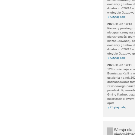
ewidencji gruntów i
działka nr 626/14 
w obrębie Daszewo 
Czytaj dalej
2023-11-22 13:13
Pierwszy przetarg u
nieograniczony na 
nieruchomości grun
niezabudowanej, o
ewidencji gruntów i
działka nr 626/13 o
obrębie Daszewo gm
Czytaj dalej
2023-11-22 13:11
120 - zmieniające z
Burmistrza Karlina 
ustalenia na rok 20
dofinansowania for
zawodowego nauczyci
przedszkoli prowad
Gminę Karlino, usta
maksymalnej kwoty
opłat...
Czytaj dalej
Wersja dla
niedowidzą