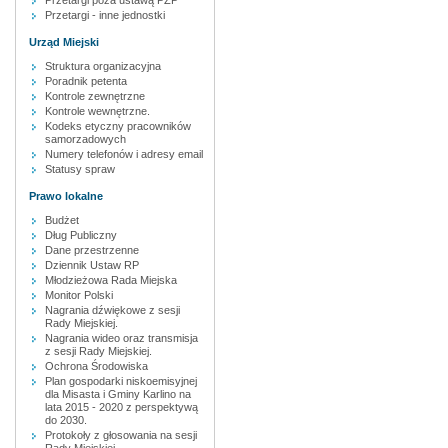
Przetargi poza ustawą PZP
Przetargi - inne jednostki
Urząd Miejski
Struktura organizacyjna
Poradnik petenta
Kontrole zewnętrzne
Kontrole wewnętrzne.
Kodeks etyczny pracowników
samorzadowych
Numery telefonów i adresy email
Statusy spraw
Prawo lokalne
Budżet
Dług Publiczny
Dane przestrzenne
Dziennik Ustaw RP
Młodzieżowa Rada Miejska
Monitor Polski
Nagrania dźwiękowe z sesji
Rady Miejskiej.
Nagrania wideo oraz transmisja
z sesji Rady Miejskiej.
Ochrona Środowiska
Plan gospodarki niskoemisyjnej
dla Misasta i Gminy Karlino na
lata 2015 - 2020 z perspektywą
do 2030.
Protokoły z głosowania na sesji