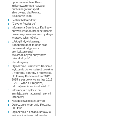
opracowywaniem Planu
zrównoważonego rozwoju
publicznego transportu
zbiorowego dla Powiatu
Białogardzkiego.
"Ciepłe Mieszkanie"
"Czyste Powietrze"
Informacja Burmistrza Karlina w
sprawie zasada przekształcania
prawa uzytkowania wieczystego
w prawo własności...
„Usługi indywidualnego
transportu door-to door oraz
poprawa dostępności
architektonicznej
wielorodzinnych budynków
mieszkalnych”.
Pas drogowy
Ogłoszenie Burmistrza Karlina o
wyłożeniu do konsultacji projektu
„Programu ochrony środowiska
dla Gminy Karlino na lata 2012-
2015 z pespektywą na lata 2016
– 2019 wraz z Prognozą
oddziaływania na środowisko”.
Informacja o opłacie za
zmniejszenie naturalnej retencji
terenowej.
Najem lokali mieszkalnych
Ogłoszenie w sprawie Rodzina
500 Plus.
Ogłoszenie o zmianie ustawy o
ewidencji ludności i dowodach