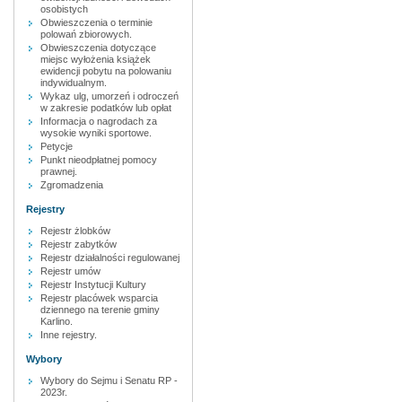
osobistych
Obwieszczenia o terminie
polowań zbiorowych.
Obwieszczenia dotyczące
miejsc wyłożenia książek
ewidencji pobytu na polowaniu
indywidualnym.
Wykaz ulg, umorzeń i odroczeń
w zakresie podatków lub opłat
Informacja o nagrodach za
wysokie wyniki sportowe.
Petycje
Punkt nieodpłatnej pomocy
prawnej.
Zgromadzenia
Rejestry
Rejestr żlobków
Rejestr zabytków
Rejestr działalności regulowanej
Rejestr umów
Rejestr Instytucji Kultury
Rejestr placówek wsparcia
dziennego na terenie gminy
Karlino.
Inne rejestry.
Wybory
Wybory do Sejmu i Senatu RP -
2023r.