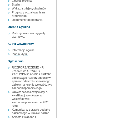
Obwieszczenia
Studium
Wykaz istniejących planów
Prognozy odziaływania na
środowisko
Dokumenty do pobrania
Obrona Cywilna
Rodzaje alarmów, sygnały
alarmowe.
Audyt wewnętrzny
Informacje ogólne
Plan audytu.
Ogłoszenia
ROZPORZĄDZENIE NR
27/2023 WOJEWODY
ZACHODNIOPOMORSKIEGO
zmieniające rozporządzenie w
sprawie odstrzału sanitarnego
dzików na terenie województwa
zachodniopomorskiego
Obwieszczenie wojewody o
kwalifikacji wojskowej w
województwie
zachodniopomorskim w 2023
roku.
Komunikat w sprawie dodatku
osłonowego w Gminie Karlino.
Ankieta związana z