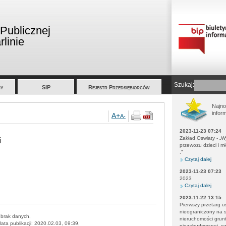
 Publicznej
linie
Szukaj:
y
SIP
Rejestr Przedsiębiorców
Najn
infor
A+
A-
2023-11-23 07:24
Zakład Oswiaty - „
i
przewozu dzieci i m
.”
Czytaj dalej
2023-11-23 07:23
2023
Czytaj dalej
2023-11-22 13:15
Pierwszy przetarg u
nieograniczony na 
:
brak danych
,
nieruchomości grun
data publikacji:
2020.02.03, 09:39
,
niezabudowanej, o