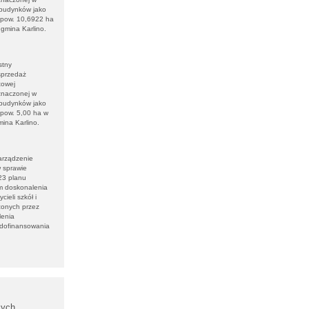
 budynków jako
o pow. 10,6922 ha
gmina Karlino.
stny
sprzedaż
towej
znaczonej w
 budynków jako
 pow. 5,00 ha w
ina Karlino.
arządzenie
w sprawie
23 planu
m doskonalenia
eli szkół i
zonych przez
lenia
 dofinansowania
cych