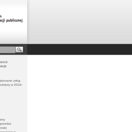
owsze
macje
Wykonanie usług
łodzieży w 2024r
stny
sprzedaż
towej
znaczonej w