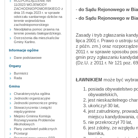
ROZPORZĄDZENIE NR
11/2023 WOJEWODY
ZACHODNIOPOMORSKIEGO z
-
do Sądu Rejonowego w Biał
dnia 15 maja 2023 r. w sprawie
odstrzału sanitarnego dzików na
- do Sądu Rejonowego w Biał
terenie województwa
zachodniopomorskiego
Nieodpłatna pomoc prawna na
terenie powiatu białogardzkiego.
Zasady i tryb zgłaszania kand
Ostrzeżenia dla mieszkańców
lipca 2001 r. Prawo o ustroju 
Gminy Karlino.
z późn. zm.) oraz rozporządze
Informacje ogólne
2011 r. w sprawie sposobu po
gmin przy zgłaszaniu kandydat
Dane podstawowe
(Dz.U. z 2011 r. Nr 121 poz. 6
Organy
Burmistrz
Rada
ŁAWNIKIEM
może być wybrany
Gmina
posiada obywatelstwo pol
obywatelskich,
Charakterystyka ogólna
Jednostki organizacyjne
jest nieskazitelnego char
Jednostki pomocnicze gminy.
ukończył 30 lat,
Stowarzyszenia i związki
jest zatrudniony, prowa
międzygminne
miejscu kandydowania, c
Miejsko Gminna Komisja
Rozwiązywania Problemów
nie przekroczył 70 lat,
Alkoholowych
jest zdolny, ze względu 
Plany zamówień publicznych
ławnika,
Przetargi