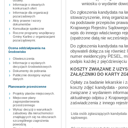
ustawy.
wniosku o wydanie dowo
Informacje o otwartych
konkursach ofert
Do zgłoszenia kandydata na ła
Informacje dla organizacji
pozarzadowych
stowarzyszenie, inną organiza
Akty prawne i wzory
na podstawie przepisów prawa,
dokumentów
Krajowego Rejestru Sądowego 
Konsultacje społeczne
wpis do innego właściwego rejes
Roczne programy współpracy
Gminy Karlino z organizacjami
(opatrzone datą nie wcześniejs
pozarządowymi.
Do zgłoszenia kandydata na ła
Ocena oddziaływania na
obywateli dołącza się również 
środowisko
numer ewidencyjny PESEL, mie
Obwieszczenia
podpis każdej z pięćdziesięci
Informacje o wydanych
decyzjach środowiskowych
KOSZTY ZWIĄZANE Z UZ
Dokumenty do pobrania
ZAŁĄCZNIKI DO KARTY ZG
Publicznie dostępny wykaz
danych
Opłaty za badanie lekarskie i 
koszty zdjęć kandydata - pono
Planowanie przestrzenne
związane z wydaniem informac
Projekty planów miejscowych.
aktualnego odpisu z Krajowego
Miejscowe plany
zagospodarowania
zaświadczenia z innego rejestr
przestrzennego
Wykaz decyzji o warunkach
zabudowy dla nieruchomości
Lista osób zgłaszających kandydata
znajdujących się na obszarach
sądowego.
szczególnego zagrożenia
powodzią