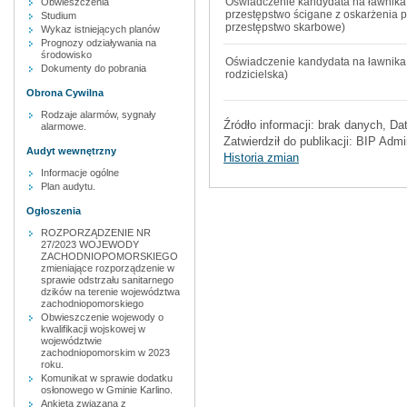
Oświadczenie kandydata na ławnika
Obwieszczenia
przestępstwo ścigane z oskarżenia p
Studium
przestępstwo skarbowe)
Wykaz istniejących planów
Prognozy odziaływania na
środowisko
Oświadczenie kandydata na ławnika
Dokumenty do pobrania
rodzicielska)
Obrona Cywilna
Rodzaje alarmów, sygnały
Źródło informacji:
brak danych
, Da
alarmowe.
Zatwierdził do publikacji:
BIP Admin
Audyt wewnętrzny
Historia zmian
Informacje ogólne
Plan audytu.
Ogłoszenia
ROZPORZĄDZENIE NR
27/2023 WOJEWODY
ZACHODNIOPOMORSKIEGO
zmieniające rozporządzenie w
sprawie odstrzału sanitarnego
dzików na terenie województwa
zachodniopomorskiego
Obwieszczenie wojewody o
kwalifikacji wojskowej w
województwie
zachodniopomorskim w 2023
roku.
Komunikat w sprawie dodatku
osłonowego w Gminie Karlino.
Ankieta związana z