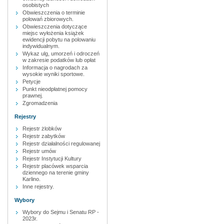
osobistych
Obwieszczenia o terminie
polowań zbiorowych.
Obwieszczenia dotyczące
miejsc wyłożenia książek
ewidencji pobytu na polowaniu
indywidualnym.
Wykaz ulg, umorzeń i odroczeń
w zakresie podatków lub opłat
Informacja o nagrodach za
wysokie wyniki sportowe.
Petycje
Punkt nieodpłatnej pomocy
prawnej.
Zgromadzenia
Rejestry
Rejestr żlobków
Rejestr zabytków
Rejestr działalności regulowanej
Rejestr umów
Rejestr Instytucji Kultury
Rejestr placówek wsparcia
dziennego na terenie gminy
Karlino.
Inne rejestry.
Wybory
Wybory do Sejmu i Senatu RP -
2023r.