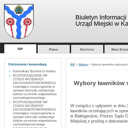
Biuletyn Informacji
Urząd Miejski w Kar
BIP
Pomoc
Statystyki
Mapa Stron
Ostrzeżenia i komunikaty.
BIP
>
Wybory
>
Wybory ławników sądowych 
Komunikaty Burmistrza Karlina
ROZPORZĄDZENIE NR
27/2023 WOJEWODY
Wybory ławników 
ZACHODNIOPOMORSKIEGO
zmieniające rozporządzenie w
sprawie odstrzału sanitarnego
dzików na terenie województwa
zachodniopomorskiego
ROZPORZĄDZENIE NR
W związku z upływem w dniu 31
13/2023 WOJEWODY
ZACHODNIOPOMORSKIEGO
ławników orzekających w sp
zmieniające rozporządzenie w
w Białogardzie, Prezes Sądu O
sprawie odstrzału sanitarnego
Miejskiej z prośbą o dokonani
dzików na terenie województwa
zachodniopomorskiego