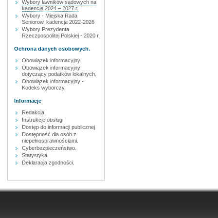
Wybory ławników sądowych na
kadencję 2024 – 2027 r.
Wybory - Miejska Rada
Seniorow, kadencja 2022-2026
Wybory Prezydenta
Rzeczpospolitej Polskiej - 2020 r.
Ochrona danych osobowych.
Obowiązek informacyjny.
Obowiązek informacyjny
dotyczący podatków lokalnych.
Obowiązek informacyjny -
Kodeks wyborczy.
Informacje
Redakcja
Instrukcje obsługi
Dostęp do informacji publicznej
Dostępność dla osób z
niepełnosprawnościami.
Cyberbezpieczeństwo.
Statystyka
Deklaracja zgodności.