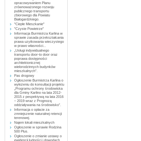
opracowywaniem Planu
zrównoważonego rozwoju
publicznego transportu
zbiorowego dla Powiatu
Białogardzkiego.
"Ciepłe Mieszkanie"
"Czyste Powietrze"
Informacja Burmistrza Karlina w
sprawie zasada przekształcania
prawa uzytkowania wieczystego
w prawo własności...
„Usługi indywidualnego
transportu door-to door oraz
poprawa dostępności
architektonicznej
wielorodzinnych budynków
mieszkalnych”.
Pas drogowy
Ogłoszenie Burmistrza Karlina o
wyłożeniu do konsultacji projektu
„Programu ochrony środowiska
dla Gminy Karlino na lata 2012-
2015 z pespektywą na lata 2016
– 2019 wraz z Prognozą
oddziaływania na środowisko”.
Informacja o opłacie za
zmniejszenie naturalnej retencji
terenowej.
Najem lokali mieszkalnych
Ogłoszenie w sprawie Rodzina
500 Plus.
Ogłoszenie o zmianie ustawy o
ewidencji ludności i dowodach