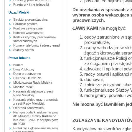
posiada, co najmniej wyk
Przetargi poza ustawą PZP
Przetargi - inne jednostki
Do orzekania w sprawach z 
Urząd Miejski
wybrana osoba wykazująca 
pracowniczych.
Struktura organizacyjna
Poradnik petenta
ŁAWNIKAMI
nie mogą być:
Kontrole zewnętrzne
Kontrole wewnętrzne.
osoby zatrudnione w są
Kodeks etyczny pracowników
samorzadowych
prokuraturze,
Numery telefonów i adresy email
osoby wchodzące w skła
Statusy spraw
żądać skierowania spra
funkcjonariusze Policji
Prawo lokalne
ze ściganiem przestępst
Budżet
adwokaci i aplikanci ad
Dług Publiczny
radcy prawni i aplikanci
Dane przestrzenne
Dziennik Ustaw RP
duchowni,
Młodzieżowa Rada Miejska
żołnierze w czynnej służ
Monitor Polski
funkcjonariusze Służby 
Nagrania dźwiękowe z sesji
radni gminy, powiatu i w
Rady Miejskiej.
Nagrania wideo oraz transmisja
z sesji Rady Miejskiej.
Nie można być ławnikiem jed
Ochrona Środowiska
Plan gospodarki niskoemisyjnej
dla Misasta i Gminy Karlino na
ZGŁASZANIE KANDYDATÓ
lata 2015 - 2020 z perspektywą
do 2030.
Kandydatów na ławników zgłas
Protokoły z głosowania na sesji