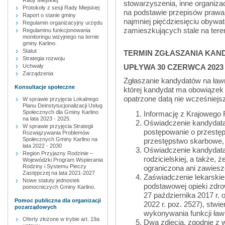
Rady Miejskiej.
stowarzyszenia, inne organiza
Protokoły z sesji Rady Miejskiej
na podstawie przepisów prawa,
Raport o stanie gminy
najmniej pięćdziesięciu obyw
Regulamin organizacyjny urzędu
zamieszkujących stale na tere
Regulaminu funkcjonowania
monitoringu wizyjnego na ternie
gminy Karlino.
Statut
TERMIN ZGŁASZANIA KA
Strategia rozwoju
UPŁYWA 30 CZERWCA 2023
Uchwały
Zarządzenia
Zgłaszanie kandydatów na ławn
Konsultacje społeczne
której kandydat ma obowiązek
opatrzone datą nie wcześniejsz
W sprawie przyjęcia Lokalnego
Planu Deinstytucjonalizacji Usług
Społecznych dla Gminy Karlino
Informację z Krajowego 
na lata 2023 - 2025.
Oświadczenie kandydata
W sprawie przyjęcia Strategii
postępowanie o przestęp
Rozwiązywania Problemów
Społecznych Gminy Karlino na
przestępstwo skarbowe,
lata 2022 - 2030
Oświadczenie kandydata,
Region Przyjazny Rodzinie –
rodzicielskiej, a także, 
Wojewódzki Program Wspierania
Rodziny i Systemu Pieczy
ograniczona ani zawiesz
Zastępczej na lata 2021-2027
Zaświadczenie lekarskie
Nowe statuty jednostek
podstawowej opieki zdro
pomocniczych Gminy Karlino.
27 października 2017 r. 
Pomoc publiczna dla organizacji
2022 r. poz. 2527), stw
pozarządowych
wykonywania funkcji ław
Oferty złożone w trybie art. 19a
Dwa zdjęcia, zgodnie z