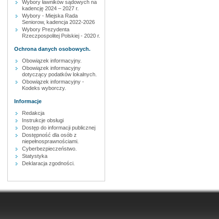
Wybory ławników sądowych na
kadencję 2024 – 2027 r.
Wybory - Miejska Rada
Seniorow, kadencja 2022-2026
Wybory Prezydenta
Rzeczpospolitej Polskiej - 2020 r.
Ochrona danych osobowych.
Obowiązek informacyjny.
Obowiązek informacyjny
dotyczący podatków lokalnych.
Obowiązek informacyjny -
Kodeks wyborczy.
Informacje
Redakcja
Instrukcje obsługi
Dostęp do informacji publicznej
Dostępność dla osób z
niepełnosprawnościami.
Cyberbezpieczeństwo.
Statystyka
Deklaracja zgodności.