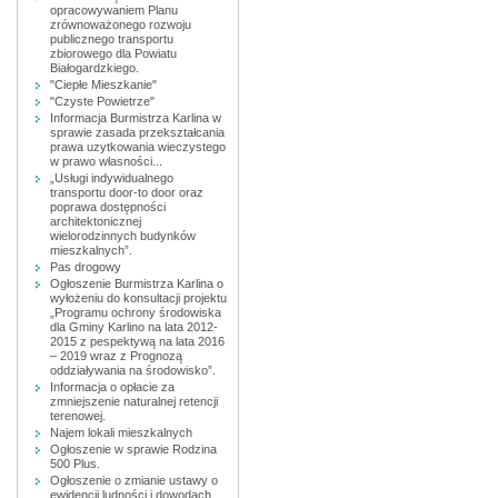
opracowywaniem Planu
zrównoważonego rozwoju
publicznego transportu
zbiorowego dla Powiatu
Białogardzkiego.
"Ciepłe Mieszkanie"
"Czyste Powietrze"
Informacja Burmistrza Karlina w
sprawie zasada przekształcania
prawa uzytkowania wieczystego
w prawo własności...
„Usługi indywidualnego
transportu door-to door oraz
poprawa dostępności
architektonicznej
wielorodzinnych budynków
mieszkalnych”.
Pas drogowy
Ogłoszenie Burmistrza Karlina o
wyłożeniu do konsultacji projektu
„Programu ochrony środowiska
dla Gminy Karlino na lata 2012-
2015 z pespektywą na lata 2016
– 2019 wraz z Prognozą
oddziaływania na środowisko”.
Informacja o opłacie za
zmniejszenie naturalnej retencji
terenowej.
Najem lokali mieszkalnych
Ogłoszenie w sprawie Rodzina
500 Plus.
Ogłoszenie o zmianie ustawy o
ewidencji ludności i dowodach