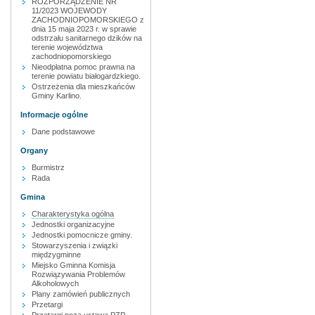
ROZPORZĄDZENIE NR
11/2023 WOJEWODY
ZACHODNIOPOMORSKIEGO z
dnia 15 maja 2023 r. w sprawie
odstrzału sanitarnego dzików na
terenie województwa
zachodniopomorskiego
Nieodpłatna pomoc prawna na
terenie powiatu białogardzkiego.
Ostrzeżenia dla mieszkańców
Gminy Karlino.
Informacje ogólne
Dane podstawowe
Organy
Burmistrz
Rada
Gmina
Charakterystyka ogólna
Jednostki organizacyjne
Jednostki pomocnicze gminy.
Stowarzyszenia i związki
międzygminne
Miejsko Gminna Komisja
Rozwiązywania Problemów
Alkoholowych
Plany zamówień publicznych
Przetargi