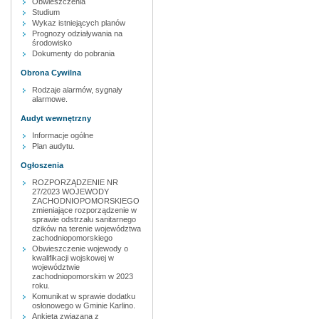
Obwieszczenia
Studium
Wykaz istniejących planów
Prognozy odziaływania na
środowisko
Dokumenty do pobrania
Obrona Cywilna
Rodzaje alarmów, sygnały
alarmowe.
Audyt wewnętrzny
Informacje ogólne
Plan audytu.
Ogłoszenia
ROZPORZĄDZENIE NR
27/2023 WOJEWODY
ZACHODNIOPOMORSKIEGO
zmieniające rozporządzenie w
sprawie odstrzału sanitarnego
dzików na terenie województwa
zachodniopomorskiego
Obwieszczenie wojewody o
kwalifikacji wojskowej w
województwie
zachodniopomorskim w 2023
roku.
Komunikat w sprawie dodatku
osłonowego w Gminie Karlino.
Ankieta związana z