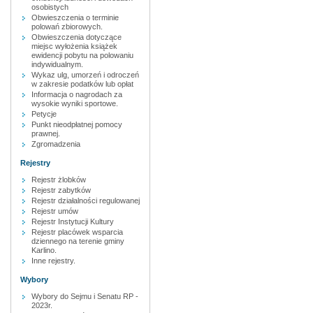
osobistych
Obwieszczenia o terminie
polowań zbiorowych.
Obwieszczenia dotyczące
miejsc wyłożenia książek
ewidencji pobytu na polowaniu
indywidualnym.
Wykaz ulg, umorzeń i odroczeń
w zakresie podatków lub opłat
Informacja o nagrodach za
wysokie wyniki sportowe.
Petycje
Punkt nieodpłatnej pomocy
prawnej.
Zgromadzenia
Rejestry
Rejestr żlobków
Rejestr zabytków
Rejestr działalności regulowanej
Rejestr umów
Rejestr Instytucji Kultury
Rejestr placówek wsparcia
dziennego na terenie gminy
Karlino.
Inne rejestry.
Wybory
Wybory do Sejmu i Senatu RP -
2023r.