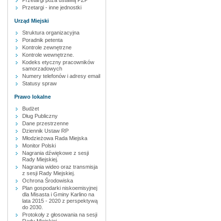
Przetargi poza ustawą PZP
Przetargi - inne jednostki
Urząd Miejski
Struktura organizacyjna
Poradnik petenta
Kontrole zewnętrzne
Kontrole wewnętrzne.
Kodeks etyczny pracowników
samorzadowych
Numery telefonów i adresy email
Statusy spraw
Prawo lokalne
Budżet
Dług Publiczny
Dane przestrzenne
Dziennik Ustaw RP
Młodzieżowa Rada Miejska
Monitor Polski
Nagrania dźwiękowe z sesji
Rady Miejskiej.
Nagrania wideo oraz transmisja
z sesji Rady Miejskiej.
Ochrona Środowiska
Plan gospodarki niskoemisyjnej
dla Misasta i Gminy Karlino na
lata 2015 - 2020 z perspektywą
do 2030.
Protokoły z głosowania na sesji