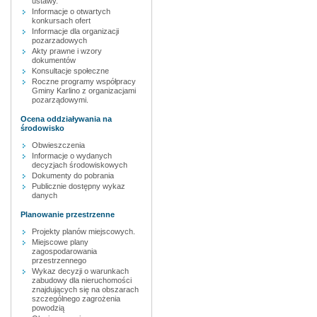
ustawy.
Informacje o otwartych
konkursach ofert
Informacje dla organizacji
pozarzadowych
Akty prawne i wzory
dokumentów
Konsultacje społeczne
Roczne programy współpracy
Gminy Karlino z organizacjami
pozarządowymi.
Ocena oddziaływania na
środowisko
Obwieszczenia
Informacje o wydanych
decyzjach środowiskowych
Dokumenty do pobrania
Publicznie dostępny wykaz
danych
Planowanie przestrzenne
Projekty planów miejscowych.
Miejscowe plany
zagospodarowania
przestrzennego
Wykaz decyzji o warunkach
zabudowy dla nieruchomości
znajdujących się na obszarach
szczególnego zagrożenia
powodzią