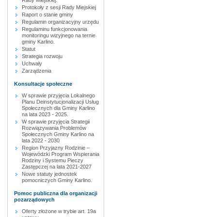
Rady Miejskiej.
Protokoły z sesji Rady Miejskiej
Raport o stanie gminy
Regulamin organizacyjny urzędu
Regulaminu funkcjonowania
monitoringu wizyjnego na ternie
gminy Karlino.
Statut
Strategia rozwoju
Uchwały
Zarządzenia
Konsultacje społeczne
W sprawie przyjęcia Lokalnego
Planu Deinstytucjonalizacji Usług
Społecznych dla Gminy Karlino
na lata 2023 - 2025.
W sprawie przyjęcia Strategii
Rozwiązywania Problemów
Społecznych Gminy Karlino na
lata 2022 - 2030
Region Przyjazny Rodzinie –
Wojewódzki Program Wspierania
Rodziny i Systemu Pieczy
Zastępczej na lata 2021-2027
Nowe statuty jednostek
pomocniczych Gminy Karlino.
Pomoc publiczna dla organizacji
pozarządowych
Oferty złożone w trybie art. 19a