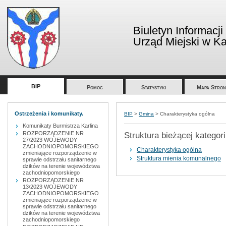
Biuletyn Informacji
Urząd Miejski w Kar
BIP
Pomoc
Statystyki
Mapa Stron
Ostrzeżenia i komunikaty.
BIP
>
Gmina
>
Charakterystyka ogólna
Komunikaty Burmistrza Karlina
ROZPORZĄDZENIE NR
Struktura bieżącej kategori
27/2023 WOJEWODY
ZACHODNIOPOMORSKIEGO
Charakterystyka ogólna
zmieniające rozporządzenie w
Struktura mienia komunalnego
sprawie odstrzału sanitarnego
dzików na terenie województwa
zachodniopomorskiego
ROZPORZĄDZENIE NR
13/2023 WOJEWODY
ZACHODNIOPOMORSKIEGO
zmieniające rozporządzenie w
sprawie odstrzału sanitarnego
dzików na terenie województwa
zachodniopomorskiego