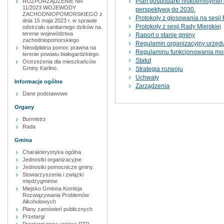
Plan gospodarki niskoemisyjnej d
ROZPORZĄDZENIE NR
11/2023 WOJEWODY
perspektywą do 2030.
ZACHODNIOPOMORSKIEGO z
Protokoły z głosowania na sesji 
dnia 15 maja 2023 r. w sprawie
Protokoły z sesji Rady Miejskiej
odstrzału sanitarnego dzików na
terenie województwa
Raport o stanie gminy
zachodniopomorskiego
Regulamin organizacyjny urzęd
Nieodpłatna pomoc prawna na
Regulaminu funkcjonowania moni
terenie powiatu białogardzkiego.
Statut
Ostrzeżenia dla mieszkańców
Gminy Karlino.
Strategia rozwoju
Uchwały
Informacje ogólne
Zarządzenia
Dane podstawowe
Organy
Burmistrz
Rada
Gmina
Charakterystyka ogólna
Jednostki organizacyjne
Jednostki pomocnicze gminy.
Stowarzyszenia i związki
międzygminne
Miejsko Gminna Komisja
Rozwiązywania Problemów
Alkoholowych
Plany zamówień publicznych
Przetargi