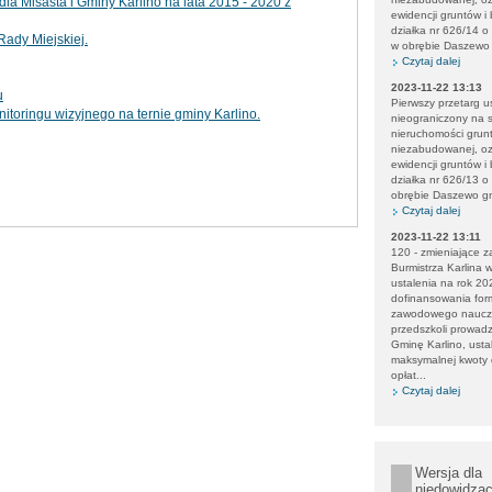
la Misasta i Gminy Karlino na lata 2015 - 2020 z
ewidencji gruntów i
działka nr 626/14 
Rady Miejskiej.
w obrębie Daszewo 
Czytaj dalej
2023-11-22 13:13
u
Pierwszy przetarg u
toringu wizyjnego na ternie gminy Karlino.
nieograniczony na 
nieruchomości grun
niezabudowanej, o
ewidencji gruntów i
działka nr 626/13 o
obrębie Daszewo gm
Czytaj dalej
2023-11-22 13:11
120 - zmieniające z
Burmistrza Karlina 
ustalenia na rok 20
dofinansowania for
zawodowego nauczyci
przedszkoli prowad
Gminę Karlino, usta
maksymalnej kwoty
opłat...
Czytaj dalej
Wersja dla
niedowidzą