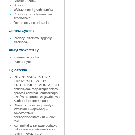
Obwieszczenia
Studium
Wykaz istniejących planów
Prognozy odziaływania na
środowisko
Dokumenty do pobrania
Obrona Cywilna
Rodzaje alarmów, sygnały
alarmowe.
Audyt wewnętrzny
Informacje ogólne
Plan audytu.
Ogłoszenia
ROZPORZĄDZENIE NR
27/2023 WOJEWODY
ZACHODNIOPOMORSKIEGO
zmieniające rozporządzenie w
sprawie odstrzału sanitarnego
dzików na terenie województwa
zachodniopomorskiego
Obwieszczenie wojewody o
kwalifikacji wojskowej w
województwie
zachodniopomorskim w 2023
roku.
Komunikat w sprawie dodatku
osłonowego w Gminie Karlino.
Ankieta związana z