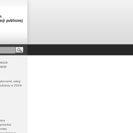
owsze
macje
Wykonanie usług
łodzieży w 2024r
stny
sprzedaż
towej
znaczonej w