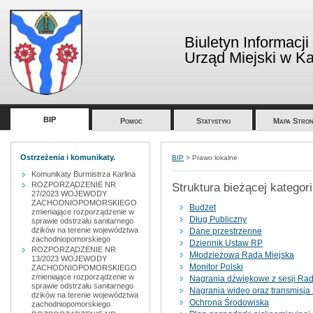
Biuletyn Informacji
Urząd Miejski w Kar
BIP
Pomoc
Statystyki
Mapa Stron
Ostrzeżenia i komunikaty.
BIP
>
Prawo lokalne
Komunikaty Burmistrza Karlina
ROZPORZĄDZENIE NR
Struktura bieżącej kategori
27/2023 WOJEWODY
ZACHODNIOPOMORSKIEGO
Budżet
zmieniające rozporządzenie w
Dług Publiczny
sprawie odstrzału sanitarnego
dzików na terenie województwa
Dane przestrzenne
zachodniopomorskiego
Dziennik Ustaw RP
ROZPORZĄDZENIE NR
Młodzieżowa Rada Miejska
13/2023 WOJEWODY
Monitor Polski
ZACHODNIOPOMORSKIEGO
zmieniające rozporządzenie w
Nagrania dźwiękowe z sesji Rady
sprawie odstrzału sanitarnego
Nagrania wideo oraz transmisja z
dzików na terenie województwa
Ochrona Środowiska
zachodniopomorskiego