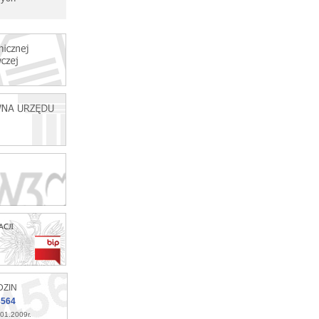
DZIN
8564
01.2009r.