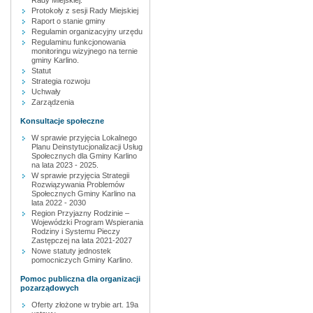
Rady Miejskiej.
Protokoły z sesji Rady Miejskiej
Raport o stanie gminy
Regulamin organizacyjny urzędu
Regulaminu funkcjonowania
monitoringu wizyjnego na ternie
gminy Karlino.
Statut
Strategia rozwoju
Uchwały
Zarządzenia
Konsultacje społeczne
W sprawie przyjęcia Lokalnego
Planu Deinstytucjonalizacji Usług
Społecznych dla Gminy Karlino
na lata 2023 - 2025.
W sprawie przyjęcia Strategii
Rozwiązywania Problemów
Społecznych Gminy Karlino na
lata 2022 - 2030
Region Przyjazny Rodzinie –
Wojewódzki Program Wspierania
Rodziny i Systemu Pieczy
Zastępczej na lata 2021-2027
Nowe statuty jednostek
pomocniczych Gminy Karlino.
Pomoc publiczna dla organizacji
pozarządowych
Oferty złożone w trybie art. 19a