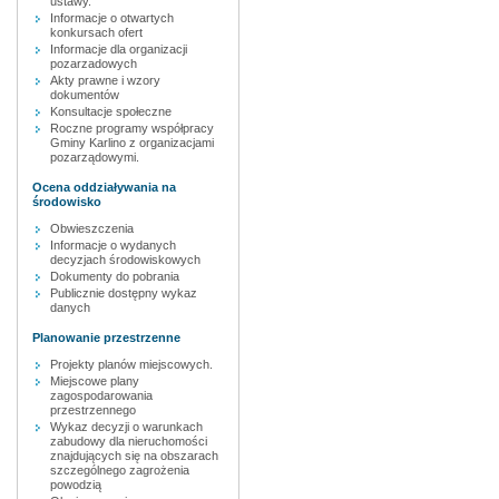
ustawy.
Informacje o otwartych
konkursach ofert
Informacje dla organizacji
pozarzadowych
Akty prawne i wzory
dokumentów
Konsultacje społeczne
Roczne programy współpracy
Gminy Karlino z organizacjami
pozarządowymi.
Ocena oddziaływania na
środowisko
Obwieszczenia
Informacje o wydanych
decyzjach środowiskowych
Dokumenty do pobrania
Publicznie dostępny wykaz
danych
Planowanie przestrzenne
Projekty planów miejscowych.
Miejscowe plany
zagospodarowania
przestrzennego
Wykaz decyzji o warunkach
zabudowy dla nieruchomości
znajdujących się na obszarach
szczególnego zagrożenia
powodzią