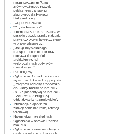
opracowywaniem Planu
zrównoważonego rozwoju
publicznego transportu
zbiorowego dla Powiatu
Białogardzkiego.
"Ciepłe Mieszkanie"
"Czyste Powietrze"
Informacja Burmistrza Karlina w
sprawie zasada przekształcania
prawa uzytkowania wieczystego
w prawo własności...
„Usługi indywidualnego
transportu door-to door oraz
poprawa dostępności
architektonicznej
wielorodzinnych budynków
mieszkalnych”.
Pas drogowy
Ogłoszenie Burmistrza Karlina o
wyłożeniu do konsultacji projektu
„Programu ochrony środowiska
dla Gminy Karlino na lata 2012-
2015 z pespektywą na lata 2016
– 2019 wraz z Prognozą
oddziaływania na środowisko”.
Informacja o opłacie za
zmniejszenie naturalnej retencji
terenowej.
Najem lokali mieszkalnych
Ogłoszenie w sprawie Rodzina
500 Plus.
Ogłoszenie o zmianie ustawy o
ewidencji ludności i dowodach