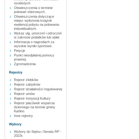
osobistych
Obwieszczenia o terminie
polowań zbiorowych.
Obwieszczenia dotyczące
miejsc wyłożenia książek
ewidencji pobytu na polowaniu
indywidualnym.
Wykaz ulg, umorzeń i odroczeń
w zakresie podatków lub opłat
Informacja o nagrodach za
wysokie wyniki sportowe.
Petycje
Punkt nieodpłatnej pomocy
prawnej.
Zgromadzenia
Rejestry
Rejestr żlobków
Rejestr zabytków
Rejestr działalności regulowanej
Rejestr umów
Rejestr Instytucji Kultury
Rejestr placówek wsparcia
dziennego na terenie gminy
Karlino.
Inne rejestry.
Wybory
Wybory do Sejmu i Senatu RP -
2023r.