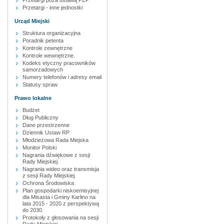
Przetargi poza ustawą PZP
Przetargi - inne jednostki
Urząd Miejski
Struktura organizacyjna
Poradnik petenta
Kontrole zewnętrzne
Kontrole wewnętrzne.
Kodeks etyczny pracowników
samorzadowych
Numery telefonów i adresy email
Statusy spraw
Prawo lokalne
Budżet
Dług Publiczny
Dane przestrzenne
Dziennik Ustaw RP
Młodzieżowa Rada Miejska
Monitor Polski
Nagrania dźwiękowe z sesji
Rady Miejskiej.
Nagrania wideo oraz transmisja
z sesji Rady Miejskiej.
Ochrona Środowiska
Plan gospodarki niskoemisyjnej
dla Misasta i Gminy Karlino na
lata 2015 - 2020 z perspektywą
do 2030.
Protokoły z głosowania na sesji