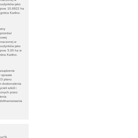
 budynków jako
o pow. 10,6922 ha
gmina Karlino.
stny
sprzedaż
towej
znaczonej w
 budynków jako
 pow. 5,00 ha w
ina Karlino.
arządzenie
w sprawie
23 planu
m doskonalenia
eli szkół i
zonych przez
lenia
 dofinansowania
cych