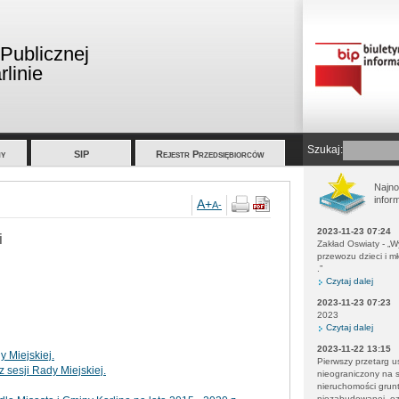
 Publicznej
linie
Szukaj:
y
SIP
Rejestr Przedsiębiorców
Najn
infor
A+
A-
2023-11-23 07:24
i
Zakład Oswiaty - „
przewozu dzieci i m
.”
Czytaj dalej
2023-11-23 07:23
2023
Czytaj dalej
2023-11-22 13:15
 Miejskiej.
Pierwszy przetarg u
 sesji Rady Miejskiej.
nieograniczony na 
nieruchomości grun
niezabudowanej, o