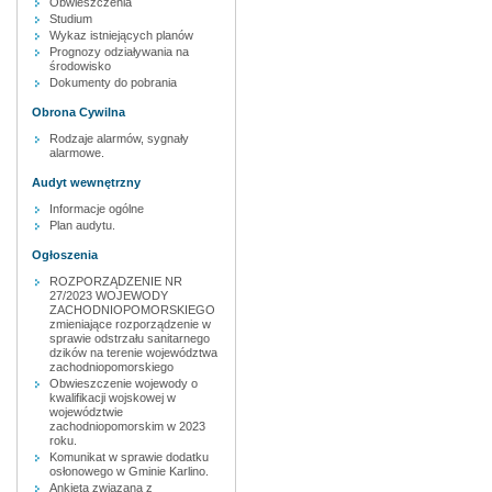
Obwieszczenia
Studium
Wykaz istniejących planów
Prognozy odziaływania na
środowisko
Dokumenty do pobrania
Obrona Cywilna
Rodzaje alarmów, sygnały
alarmowe.
Audyt wewnętrzny
Informacje ogólne
Plan audytu.
Ogłoszenia
ROZPORZĄDZENIE NR
27/2023 WOJEWODY
ZACHODNIOPOMORSKIEGO
zmieniające rozporządzenie w
sprawie odstrzału sanitarnego
dzików na terenie województwa
zachodniopomorskiego
Obwieszczenie wojewody o
kwalifikacji wojskowej w
województwie
zachodniopomorskim w 2023
roku.
Komunikat w sprawie dodatku
osłonowego w Gminie Karlino.
Ankieta związana z