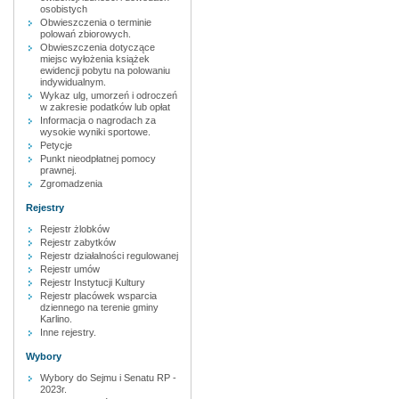
osobistych
Obwieszczenia o terminie
polowań zbiorowych.
Obwieszczenia dotyczące
miejsc wyłożenia książek
ewidencji pobytu na polowaniu
indywidualnym.
Wykaz ulg, umorzeń i odroczeń
w zakresie podatków lub opłat
Informacja o nagrodach za
wysokie wyniki sportowe.
Petycje
Punkt nieodpłatnej pomocy
prawnej.
Zgromadzenia
Rejestry
Rejestr żlobków
Rejestr zabytków
Rejestr działalności regulowanej
Rejestr umów
Rejestr Instytucji Kultury
Rejestr placówek wsparcia
dziennego na terenie gminy
Karlino.
Inne rejestry.
Wybory
Wybory do Sejmu i Senatu RP -
2023r.