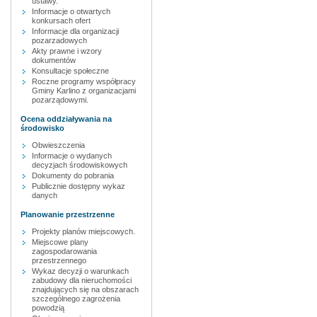
ustawy.
Informacje o otwartych
konkursach ofert
Informacje dla organizacji
pozarzadowych
Akty prawne i wzory
dokumentów
Konsultacje społeczne
Roczne programy współpracy
Gminy Karlino z organizacjami
pozarządowymi.
Ocena oddziaływania na
środowisko
Obwieszczenia
Informacje o wydanych
decyzjach środowiskowych
Dokumenty do pobrania
Publicznie dostępny wykaz
danych
Planowanie przestrzenne
Projekty planów miejscowych.
Miejscowe plany
zagospodarowania
przestrzennego
Wykaz decyzji o warunkach
zabudowy dla nieruchomości
znajdujących się na obszarach
szczególnego zagrożenia
powodzią