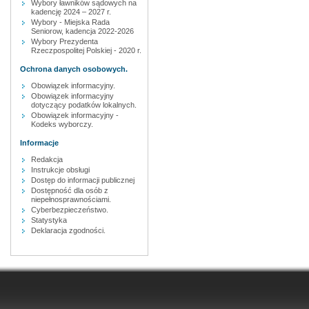
Wybory ławników sądowych na
kadencję 2024 – 2027 r.
Wybory - Miejska Rada
Seniorow, kadencja 2022-2026
Wybory Prezydenta
Rzeczpospolitej Polskiej - 2020 r.
Ochrona danych osobowych.
Obowiązek informacyjny.
Obowiązek informacyjny
dotyczący podatków lokalnych.
Obowiązek informacyjny -
Kodeks wyborczy.
Informacje
Redakcja
Instrukcje obsługi
Dostęp do informacji publicznej
Dostępność dla osób z
niepełnosprawnościami.
Cyberbezpieczeństwo.
Statystyka
Deklaracja zgodności.