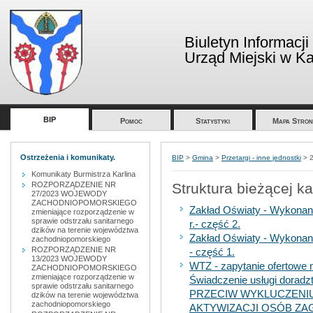
Biuletyn Informacji
Urząd Miejski w Kar
BIP
Pomoc
Statystyki
Mapa Stron
Ostrzeżenia i komunikaty.
BIP
>
Gmina
>
Przetargi - inne jednostki
>
Komunikaty Burmistrza Karlina
ROZPORZĄDZENIE NR
Struktura bieżącej ka
27/2023 WOJEWODY
ZACHODNIOPOMORSKIEGO
Zakład Oświaty - Wykonani
zmieniające rozporządzenie w
sprawie odstrzału sanitarnego
r.- część 2.
dzików na terenie województwa
Zakład Oświaty - Wykonani
zachodniopomorskiego
ROZPORZĄDZENIE NR
- część 1.
13/2023 WOJEWODY
WTZ - zapytanie ofertowe
ZACHODNIOPOMORSKIEGO
zmieniające rozporządzenie w
Świadczenie usługi dorad
sprawie odstrzału sanitarnego
PRZECIW WYKLUCZEN
dzików na terenie województwa
zachodniopomorskiego
AKTYWIZACJI OSÓB Z