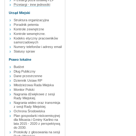
Przetargi poza ustawą PZP
Przetargi - inne jednostki
Urząd Miejski
Struktura organizacyjna
Poradnik petenta
Kontrole zewnętrzne
Kontrole wewnętrzne.
Kodeks etyczny pracowników
samorzadowych
Numery telefonów i adresy email
Statusy spraw
Prawo lokalne
Budżet
Dług Publiczny
Dane przestrzenne
Dziennik Ustaw RP
Młodzieżowa Rada Miejska
Monitor Polski
Nagrania dźwiękowe z sesji
Rady Miejskiej.
Nagrania wideo oraz transmisja
z sesji Rady Miejskiej.
Ochrona Środowiska
Plan gospodarki niskoemisyjnej
dla Misasta i Gminy Karlino na
lata 2015 - 2020 z perspektywą
do 2030.
Protokoły z głosowania na sesji