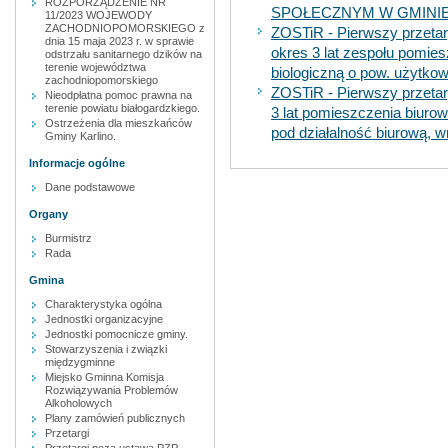
ROZPORZĄDZENIE NR
SPOŁECZNYM W GMINIE
11/2023 WOJEWODY
ZACHODNIOPOMORSKIEGO z
ZOSTiR - Pierwszy przetar
dnia 15 maja 2023 r. w sprawie
okres 3 lat zespołu pomies
odstrzału sanitarnego dzików na
terenie województwa
biologiczną o pow. użytko
zachodniopomorskiego
ZOSTiR - Pierwszy przetar
Nieodpłatna pomoc prawna na
terenie powiatu białogardzkiego.
3 lat pomieszczenia biuro
Ostrzeżenia dla mieszkańców
pod działalność biurową, 
Gminy Karlino.
Informacje ogólne
Dane podstawowe
Organy
Burmistrz
Rada
Gmina
Charakterystyka ogólna
Jednostki organizacyjne
Jednostki pomocnicze gminy.
Stowarzyszenia i związki
międzygminne
Miejsko Gminna Komisja
Rozwiązywania Problemów
Alkoholowych
Plany zamówień publicznych
Przetargi