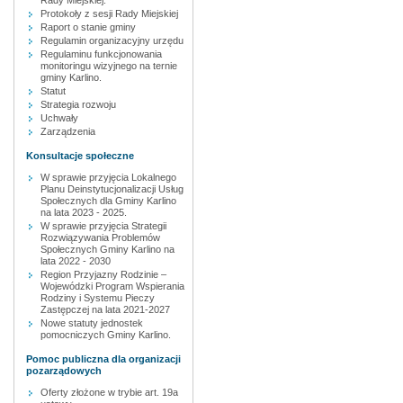
Rady Miejskiej.
Protokoły z sesji Rady Miejskiej
Raport o stanie gminy
Regulamin organizacyjny urzędu
Regulaminu funkcjonowania
monitoringu wizyjnego na ternie
gminy Karlino.
Statut
Strategia rozwoju
Uchwały
Zarządzenia
Konsultacje społeczne
W sprawie przyjęcia Lokalnego
Planu Deinstytucjonalizacji Usług
Społecznych dla Gminy Karlino
na lata 2023 - 2025.
W sprawie przyjęcia Strategii
Rozwiązywania Problemów
Społecznych Gminy Karlino na
lata 2022 - 2030
Region Przyjazny Rodzinie –
Wojewódzki Program Wspierania
Rodziny i Systemu Pieczy
Zastępczej na lata 2021-2027
Nowe statuty jednostek
pomocniczych Gminy Karlino.
Pomoc publiczna dla organizacji
pozarządowych
Oferty złożone w trybie art. 19a