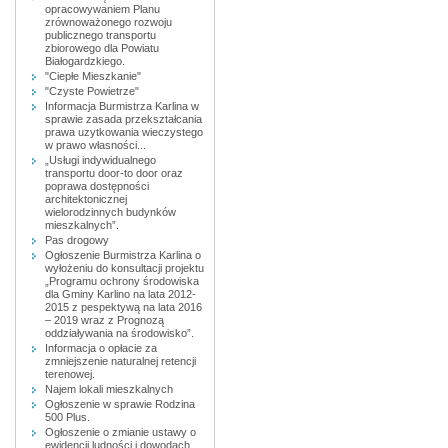
opracowywaniem Planu
zrównoważonego rozwoju
publicznego transportu
zbiorowego dla Powiatu
Białogardzkiego.
"Ciepłe Mieszkanie"
"Czyste Powietrze"
Informacja Burmistrza Karlina w
sprawie zasada przekształcania
prawa uzytkowania wieczystego
w prawo własności...
„Usługi indywidualnego
transportu door-to door oraz
poprawa dostępności
architektonicznej
wielorodzinnych budynków
mieszkalnych”.
Pas drogowy
Ogłoszenie Burmistrza Karlina o
wyłożeniu do konsultacji projektu
„Programu ochrony środowiska
dla Gminy Karlino na lata 2012-
2015 z pespektywą na lata 2016
– 2019 wraz z Prognozą
oddziaływania na środowisko”.
Informacja o opłacie za
zmniejszenie naturalnej retencji
terenowej.
Najem lokali mieszkalnych
Ogłoszenie w sprawie Rodzina
500 Plus.
Ogłoszenie o zmianie ustawy o
ewidencji ludności i dowodach