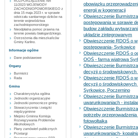
ROZPORZĄDZENIE NR
obowiązku przeprowadzen
11/2023 WOJEWODY
ZACHODNIOPOMORSKIEGO z
energii w kogeneracji
dnia 15 maja 2023 r. w sprawie
Obwieszczenie Burmistrza 
odstrzału sanitarnego dzików na
terenie województwa
postępowania w sprawie d
zachodniopomorskiego
budow zakładu wytwarzania
Nieodpłatna pomoc prawna na
terenie powiatu białogardzkiego.
układzie zintegrowanym
Ostrzeżenia dla mieszkańców
Obwieszczenie RDOŚ o wpł
Gminy Karlino.
postępowania- Syrkowice
Informacje ogólne
Obwieszczenie RDOŚ o ods
Dane podstawowe
OOŚ - farma wiatrowa Syr
Obwieszczenie Burmistrza
Organy
decyzji o środowiskowych
Burmistrz
Obwieszczenie RDOŚ o ws
Rada
decyzji o środowiskowych
Gmina
Syrkowice, Poczernino
Charakterystyka ogólna
Obwieszczenie Burmistrza 
Jednostki organizacyjne
uwarunkowaniach - instala
Jednostki pomocnicze gminy.
Stowarzyszenia i związki
Obwieszczenie Burmistrza 
międzygminne
potrzeby przeprowadzenia 
Miejsko Gminna Komisja
Rozwiązywania Problemów
fotowoltaika
Alkoholowych
Obwieszczenie Burmistrza 
Plany zamówień publicznych
uwarunkowaniach- kopalni
Przetargi