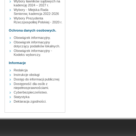
Wybory ławników sądowych na
kadencję 2024 – 2027 r.
Wybory - Miejska Rada
Seniorow, kadencja 2022-2026
Wybory Prezydenta
Rzeczpospolitej Polskiej - 2020 r.
Ochrona danych osobowych.
Obowiązek informacyjny.
Obowiązek informacyjny
dotyczący podatków lokalnych.
Obowiązek informacyjny -
Kodeks wyborczy.
Informacje
Redakcja
Instrukcje obsługi
Dostęp do informacji publicznej
Dostępność dla osób z
niepełnosprawnościami.
Cyberbezpieczeństwo.
Statystyka
Deklaracja zgodności.