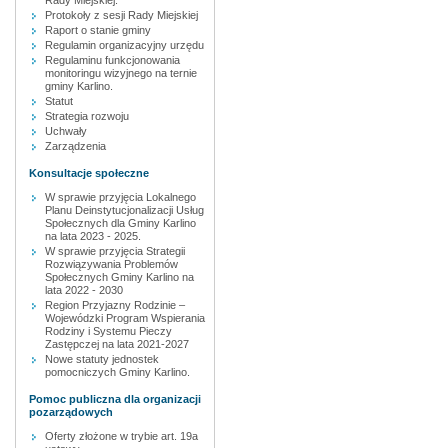
Rady Miejskiej.
Protokoły z sesji Rady Miejskiej
Raport o stanie gminy
Regulamin organizacyjny urzędu
Regulaminu funkcjonowania
monitoringu wizyjnego na ternie
gminy Karlino.
Statut
Strategia rozwoju
Uchwały
Zarządzenia
Konsultacje społeczne
W sprawie przyjęcia Lokalnego
Planu Deinstytucjonalizacji Usług
Społecznych dla Gminy Karlino
na lata 2023 - 2025.
W sprawie przyjęcia Strategii
Rozwiązywania Problemów
Społecznych Gminy Karlino na
lata 2022 - 2030
Region Przyjazny Rodzinie –
Wojewódzki Program Wspierania
Rodziny i Systemu Pieczy
Zastępczej na lata 2021-2027
Nowe statuty jednostek
pomocniczych Gminy Karlino.
Pomoc publiczna dla organizacji
pozarządowych
Oferty złożone w trybie art. 19a