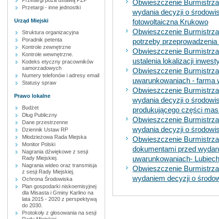
Przetargi poza ustawą PZP
Obwieszczenie Burmistrza 
Przetargi - inne jednostki
wydania decyzji o środowi
Urząd Miejski
fotowoltaiczna Krukowo
Obwieszczenie Burmistrza 
Struktura organizacyjna
Poradnik petenta
potrzeby przeprowadzenia 
Kontrole zewnętrzne
Obwieszczenie Burmistrza
Kontrole wewnętrzne.
ustalenia lokalizacji inwes
Kodeks etyczny pracowników
samorzadowych
Obwieszczenie Burmistrza 
Numery telefonów i adresy email
uwarunkowaniach - farma 
Statusy spraw
Obwieszczenie Burmistrza 
Prawo lokalne
wydania decyzji o środow
Budżet
produkującego części ma
Dług Publiczny
Obwieszczenie Burmistrza 
Dane przestrzenne
wydania decyzji o środow
Dziennik Ustaw RP
Młodzieżowa Rada Miejska
Obwieszczenie Burmistrza 
Monitor Polski
dokumentami przed wydan
Nagrania dźwiękowe z sesji
uwarunkowaniach- Lubiec
Rady Miejskiej.
Nagrania wideo oraz transmisja
Obwieszczenie Burmistrza 
z sesji Rady Miejskiej.
wydaniem decyzji o środ
Ochrona Środowiska
Plan gospodarki niskoemisyjnej
dla Misasta i Gminy Karlino na
lata 2015 - 2020 z perspektywą
do 2030.
Protokoły z głosowania na sesji