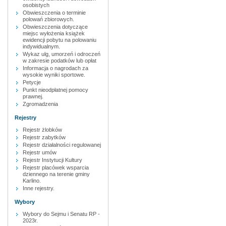
osobistych
Obwieszczenia o terminie
polowań zbiorowych.
Obwieszczenia dotyczące
miejsc wyłożenia książek
ewidencji pobytu na polowaniu
indywidualnym.
Wykaz ulg, umorzeń i odroczeń
w zakresie podatków lub opłat
Informacja o nagrodach za
wysokie wyniki sportowe.
Petycje
Punkt nieodpłatnej pomocy
prawnej.
Zgromadzenia
Rejestry
Rejestr żlobków
Rejestr zabytków
Rejestr działalności regulowanej
Rejestr umów
Rejestr Instytucji Kultury
Rejestr placówek wsparcia
dziennego na terenie gminy
Karlino.
Inne rejestry.
Wybory
Wybory do Sejmu i Senatu RP -
2023r.