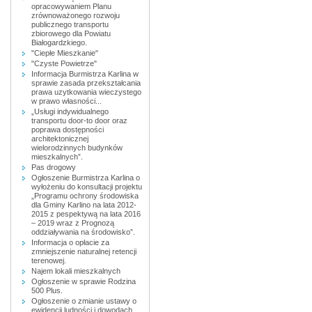
opracowywaniem Planu
zrównoważonego rozwoju
publicznego transportu
zbiorowego dla Powiatu
Białogardzkiego.
"Ciepłe Mieszkanie"
"Czyste Powietrze"
Informacja Burmistrza Karlina w
sprawie zasada przekształcania
prawa uzytkowania wieczystego
w prawo własności...
„Usługi indywidualnego
transportu door-to door oraz
poprawa dostępności
architektonicznej
wielorodzinnych budynków
mieszkalnych”.
Pas drogowy
Ogłoszenie Burmistrza Karlina o
wyłożeniu do konsultacji projektu
„Programu ochrony środowiska
dla Gminy Karlino na lata 2012-
2015 z pespektywą na lata 2016
– 2019 wraz z Prognozą
oddziaływania na środowisko”.
Informacja o opłacie za
zmniejszenie naturalnej retencji
terenowej.
Najem lokali mieszkalnych
Ogłoszenie w sprawie Rodzina
500 Plus.
Ogłoszenie o zmianie ustawy o
ewidencji ludności i dowodach