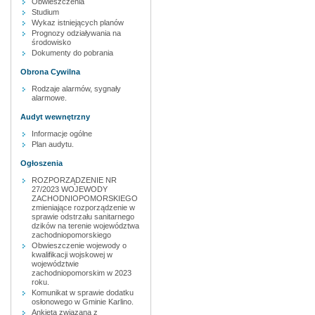
Obwieszczenia
Studium
Wykaz istniejących planów
Prognozy odziaływania na
środowisko
Dokumenty do pobrania
Obrona Cywilna
Rodzaje alarmów, sygnały
alarmowe.
Audyt wewnętrzny
Informacje ogólne
Plan audytu.
Ogłoszenia
ROZPORZĄDZENIE NR
27/2023 WOJEWODY
ZACHODNIOPOMORSKIEGO
zmieniające rozporządzenie w
sprawie odstrzału sanitarnego
dzików na terenie województwa
zachodniopomorskiego
Obwieszczenie wojewody o
kwalifikacji wojskowej w
województwie
zachodniopomorskim w 2023
roku.
Komunikat w sprawie dodatku
osłonowego w Gminie Karlino.
Ankieta związana z