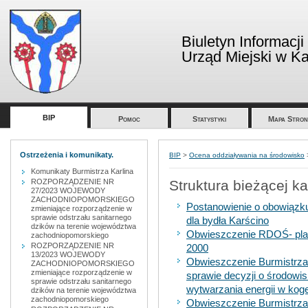
Biuletyn Informacji
Urząd Miejski w Kar
BIP
Pomoc
Statystyki
Mapa Stron
Ostrzeżenia i komunikaty.
BIP
>
Ocena oddziaływania na środowisko
Komunikaty Burmistrza Karlina
ROZPORZĄDZENIE NR
Struktura bieżącej ka
27/2023 WOJEWODY
ZACHODNIOPOMORSKIEGO
Postanowienie o obowiązk
zmieniające rozporządzenie w
sprawie odstrzału sanitarnego
dla bydła Karścino
dzików na terenie województwa
Obwieszczenie RDOŚ- plan
zachodniopomorskiego
ROZPORZĄDZENIE NR
2000
13/2023 WOJEWODY
Obwieszczenie Burmistrza
ZACHODNIOPOMORSKIEGO
zmieniające rozporządzenie w
sprawie decyzji o środow
sprawie odstrzału sanitarnego
wytwarzania energii w koge
dzików na terenie województwa
zachodniopomorskiego
Obwieszczenie Burmistrza 