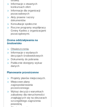
ustawy.
Informacje o otwartych
konkursach ofert
Informacje dla organizacji
pozarzadowych
Akty prawne i wzory
dokumentów
Konsultacje społeczne
Roczne programy współpracy
Gminy Karlino z organizacjami
pozarządowymi.
Ocena oddziaływania na
środowisko
Obwieszczenia
Informacje o wydanych
decyzjach środowiskowych
Dokumenty do pobrania
Publicznie dostępny wykaz
danych
Planowanie przestrzenne
Projekty planów miejscowych.
Miejscowe plany
zagospodarowania
przestrzennego
Wykaz decyzji o warunkach
zabudowy dla nieruchomości
znajdujących się na obszarach
szczególnego zagrożenia
powodzią